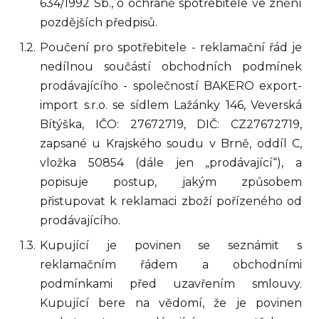
634/1992 Sb., o ochraně spotřebitele ve znění
pozdějších předpisů.
Poučení pro spotřebitele - reklamační řád je
nedílnou součástí obchodních podmínek
prodávajícího - společností BAKERO export-
import s.r.o. se sídlem Lažánky 146, Veverská
Bítýška, IČO: 27672719, DIČ: CZ27672719,
zapsané u Krajského soudu v Brně, oddíl C,
vložka 50854 (dále jen „prodávající“), a
popisuje postup, jakým způsobem
přistupovat k reklamaci zboží pořízeného od
prodávajícího.
Kupující je povinen se seznámit s
reklamačním řádem a obchodními
podmínkami před uzavřením smlouvy.
Kupující bere na vědomí, že je povinen