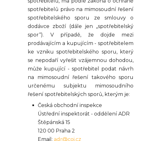
spotřebitelů, má podle zákona o ochraně
spotřebitelů právo na mimosoudní řešení
spotřebitelského sporu ze smlouvy o
dodávce zboží (dále jen „spotřebitelský
spor“). V případě, že dojde mezi
prodávajícím a kupujícím - spotřebitelem
ke vzniku spotřebitelského sporu, který
se nepodaří vyřešit vzájemnou dohodou,
může kupující - spotřebitel podat návrh
na mimosoudní řešení takového sporu
určenému subjektu mimosoudního
řešení spotřebitelských sporů, kterým je:
Česká obchodní inspekce
Ústřední inspektorát - oddělení ADR
Štěpánská 15
120 00 Praha 2
Email:
adr@coi.cz