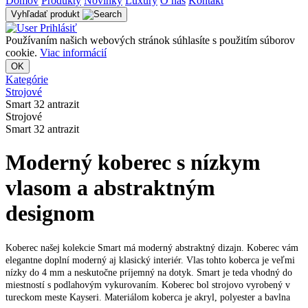
Domov
Produkty
Novinky
Luxury
O nás
Kontakt
Vyhľadať produkt
Prihlásiť
Používaním našich webových stránok súhlasíte s použitím súborov
cookie.
Viac informácií
OK
Kategórie
Strojové
Smart 32 antrazit
Strojové
Smart 32 antrazit
Moderný koberec s nízkym
vlasom a abstraktným
designom
Koberec našej kolekcie Smart má moderný abstraktný dizajn. Koberec vám
elegantne doplní moderný aj klasický interiér. Vlas tohto koberca je veľmi
nízky do 4 mm a neskutočne príjemný na dotyk. Smart je teda vhodný do
miestností s podlahovým vykurovaním. Koberec bol strojovo vyrobený v
tureckom meste Kayseri. Materiálom koberca je akryl, polyester a bavlna