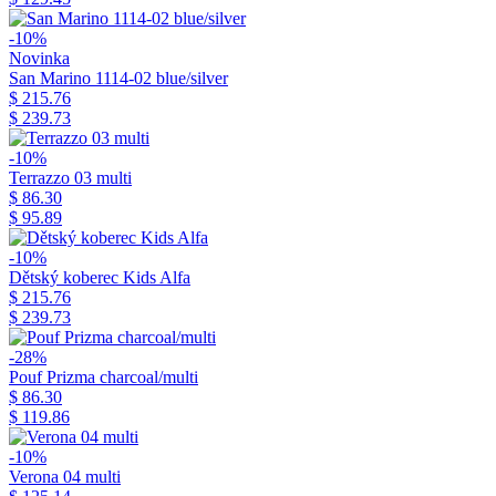
-10%
Novinka
San Marino 1114-02 blue/silver
$ 215.76
$ 239.73
-10%
Terrazzo 03 multi
$ 86.30
$ 95.89
-10%
Dětský koberec Kids Alfa
$ 215.76
$ 239.73
-28%
Pouf Prizma charcoal/multi
$ 86.30
$ 119.86
-10%
Verona 04 multi