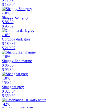
$ 125.14
$ 139.04
-10%
Shaggy Zen grey
$ 86.30
$ 95.89
-10%
Cordoba dark grey
$ 189.87
$ 210.97
-10%
Shaggy Zen marine
$ 86.30
$ 95.89
-10%
153x244
Shanghai grey
$ 323.64
$ 359.60
-42%