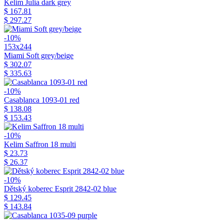
Kelim Julia dark grey
$ 167.81
$ 297.27
-10%
153x244
Miami Soft grey/beige
$ 302.07
$ 335.63
-10%
Casablanca 1093-01 red
$ 138.08
$ 153.43
-10%
Kelim Saffron 18 multi
$ 23.73
$ 26.37
-10%
Dětský koberec Esprit 2842-02 blue
$ 129.45
$ 143.84