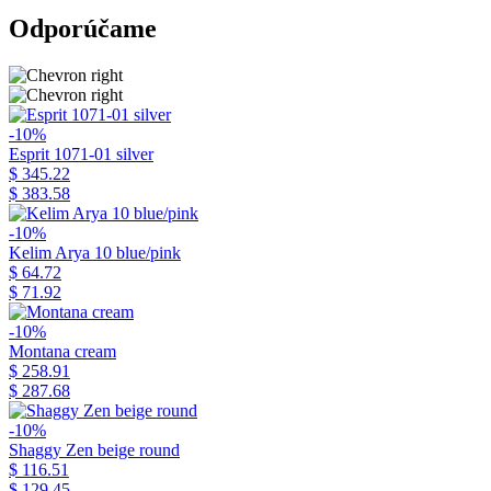
Odporúčame
-10%
Esprit 1071-01 silver
$ 345.22
$ 383.58
-10%
Kelim Arya 10 blue/pink
$ 64.72
$ 71.92
-10%
Montana cream
$ 258.91
$ 287.68
-10%
Shaggy Zen beige round
$ 116.51
$ 129.45