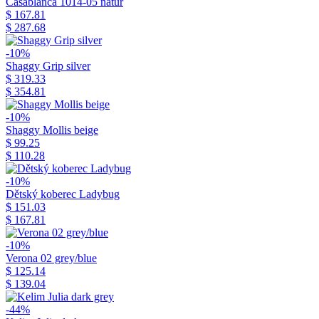
Casablanca 1014-05 natur
$ 167.81
$ 287.68
-10%
Shaggy Grip silver
$ 319.33
$ 354.81
-10%
Shaggy Mollis beige
$ 99.25
$ 110.28
-10%
Dětský koberec Ladybug
$ 151.03
$ 167.81
-10%
Verona 02 grey/blue
$ 125.14
$ 139.04
-44%