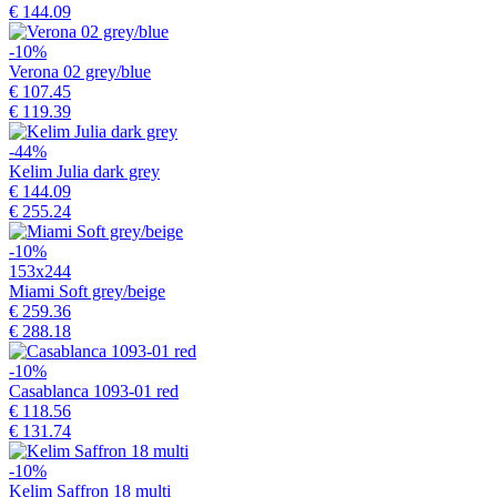
€ 144.09
-10%
Verona 02 grey/blue
€ 107.45
€ 119.39
-44%
Kelim Julia dark grey
€ 144.09
€ 255.24
-10%
153x244
Miami Soft grey/beige
€ 259.36
€ 288.18
-10%
Casablanca 1093-01 red
€ 118.56
€ 131.74
-10%
Kelim Saffron 18 multi