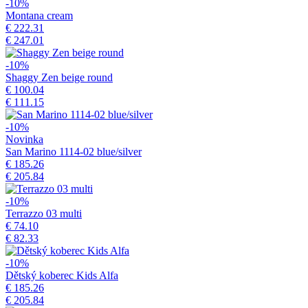
-10%
Montana cream
€ 222.31
€ 247.01
-10%
Shaggy Zen beige round
€ 100.04
€ 111.15
-10%
Novinka
San Marino 1114-02 blue/silver
€ 185.26
€ 205.84
-10%
Terrazzo 03 multi
€ 74.10
€ 82.33
-10%
Dětský koberec Kids Alfa
€ 185.26
€ 205.84