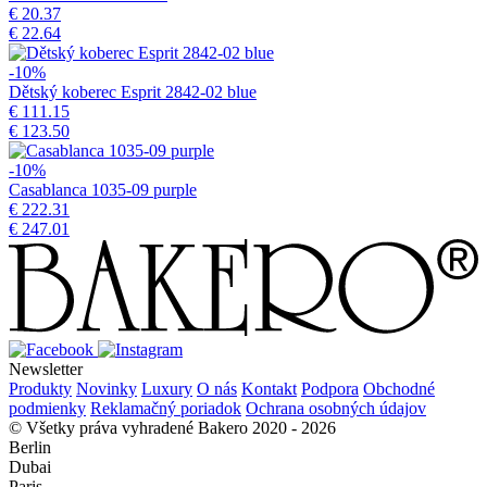
€ 20.37
€ 22.64
-10%
Dětský koberec Esprit 2842-02 blue
€ 111.15
€ 123.50
-10%
Casablanca 1035-09 purple
€ 222.31
€ 247.01
Newsletter
Produkty
Novinky
Luxury
O nás
Kontakt
Podpora
Obchodné
podmienky
Reklamačný poriadok
Ochrana osobných údajov
© Všetky práva vyhradené Bakero 2020 - 2026
Berlin
Dubai
Paris