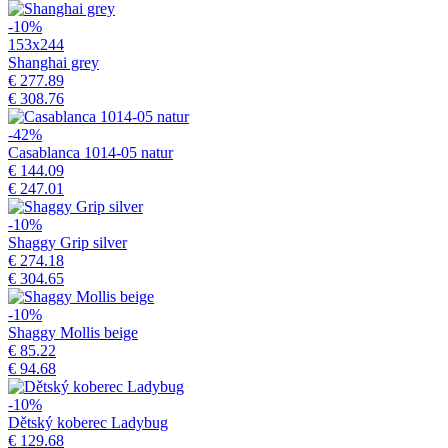
-10%
153x244
Shanghai grey
€ 277.89
€ 308.76
-42%
Casablanca 1014-05 natur
€ 144.09
€ 247.01
-10%
Shaggy Grip silver
€ 274.18
€ 304.65
-10%
Shaggy Mollis beige
€ 85.22
€ 94.68
-10%
Dětský koberec Ladybug
€ 129.68