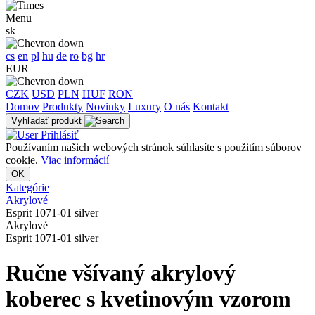
Menu
sk
cs
en
pl
hu
de
ro
bg
hr
EUR
CZK
USD
PLN
HUF
RON
Domov
Produkty
Novinky
Luxury
O nás
Kontakt
Vyhľadať produkt
Prihlásiť
Používaním našich webových stránok súhlasíte s použitím súborov
cookie.
Viac informácií
OK
Kategórie
Akrylové
Esprit 1071-01 silver
Akrylové
Esprit 1071-01 silver
Ručne všívaný akrylový
koberec s kvetinovým vzorom