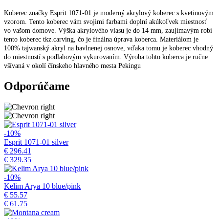
Koberec značky Esprit 1071-01 je moderný akrylový koberec s kvetinovým
vzorom. Tento koberec vám svojimi farbami doplní akúkoľvek miestnosť
vo vašom domove. Výška akrylového vlasu je do 14 mm, zaujímavým robí
tento koberec tkz.carving, čo je finálna úprava koberca. Materiálom je
100% tajwanský akryl na bavlnenej osnove, vďaka tomu je koberec vhodný
do miestností s podlahovým vykurovaním. Výroba tohto koberca je ručne
všívaná v okolí čínskeho hlavného mesta Pekingu
Odporúčame
-10%
Esprit 1071-01 silver
€ 296.41
€ 329.35
-10%
Kelim Arya 10 blue/pink
€ 55.57
€ 61.75