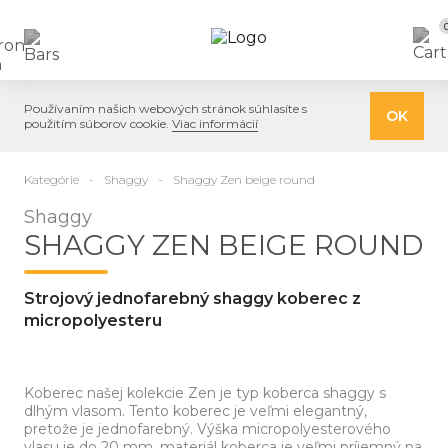
Používaním našich webových stránok súhlasíte s
OK
použitím súborov cookie.
Viac informácií
Kategórie
Shaggy
Shaggy Zen beige round
Shaggy
SHAGGY ZEN BEIGE ROUND
Strojový jednofarebný shaggy koberec z
micropolyesteru
Koberec našej kolekcie Zen je typ koberca shaggy s
dlhým vlasom. Tento koberec je veľmi elegantný,
pretože je jednofarebný. Výška micropolyesterového
vlasu je do 20 mm, materiál koberca je veľmi príjemný na