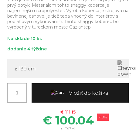
prvý dotyk. Materiálom tohto shaggy koberca je
najjemnejší micropolyester. Výroba koberca je strojová na
bavlnenej osnove, je tiež teda vhodný do interiérov s
podlahovým vykurovaním. Tento shaggy koberec bol
vyrobený v tureckom meste Gaziantep
Na sklade 10 ks
dodanie 4 týždne
⌀ 130 cm
Vložiť do košíka
€ 111.15
€ 100.04
-10%
s DPH