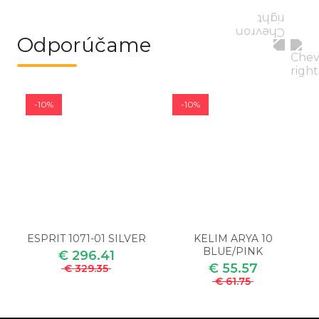
Odporúčame
-10%
-10%
ESPRIT 1071-01 SILVER
KELIM ARYA 10
BLUE/PINK
€ 296.41
€ 55.57
€ 329.35
€ 61.75