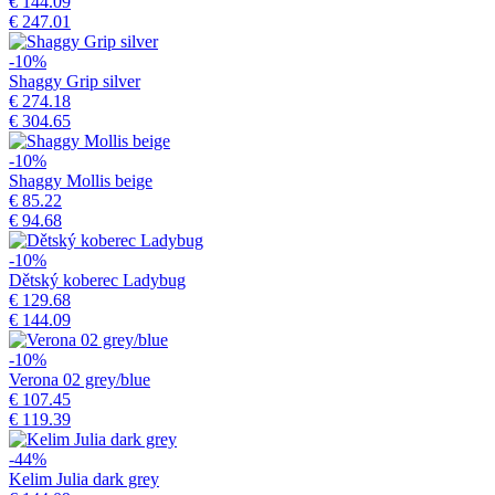
€ 144.09
€ 247.01
-10%
Shaggy Grip silver
€ 274.18
€ 304.65
-10%
Shaggy Mollis beige
€ 85.22
€ 94.68
-10%
Dětský koberec Ladybug
€ 129.68
€ 144.09
-10%
Verona 02 grey/blue
€ 107.45
€ 119.39
-44%
Kelim Julia dark grey