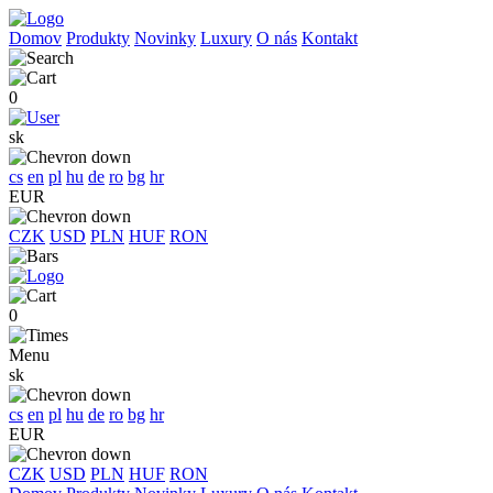
Domov
Produkty
Novinky
Luxury
O nás
Kontakt
0
sk
cs
en
pl
hu
de
ro
bg
hr
EUR
CZK
USD
PLN
HUF
RON
0
Menu
sk
cs
en
pl
hu
de
ro
bg
hr
EUR
CZK
USD
PLN
HUF
RON