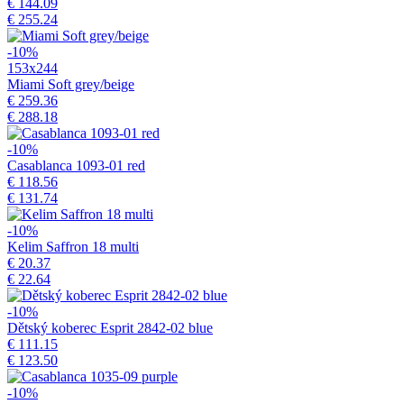
€ 144.09
€ 255.24
-10%
153x244
Miami Soft grey/beige
€ 259.36
€ 288.18
-10%
Casablanca 1093-01 red
€ 118.56
€ 131.74
-10%
Kelim Saffron 18 multi
€ 20.37
€ 22.64
-10%
Dětský koberec Esprit 2842-02 blue
€ 111.15
€ 123.50
-10%