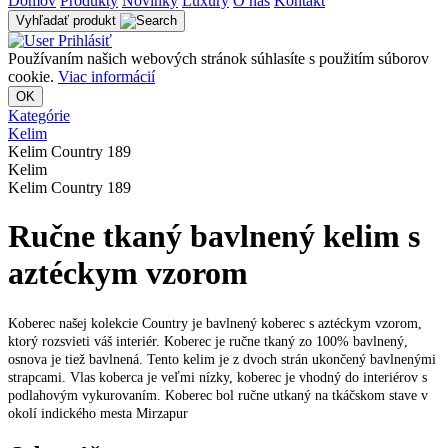
Domov
Produkty
Novinky
Luxury
O nás
Kontakt
Vyhľadať produkt
Prihlásiť
Používaním našich webových stránok súhlasíte s použitím súborov
cookie.
Viac informácií
OK
Kategórie
Kelim
Kelim Country 189
Kelim
Kelim Country 189
Ručne tkaný bavlnený kelim s
aztéckym vzorom
Koberec našej kolekcie Country je bavlnený koberec s aztéckym vzorom,
ktorý rozsvieti váš interiér. Koberec je ručne tkaný zo 100% bavlnený,
osnova je tiež bavlnená. Tento kelim je z dvoch strán ukončený bavlnenými
strapcami. Vlas koberca je veľmi nízky, koberec je vhodný do interiérov s
podlahovým vykurovaním. Koberec bol ručne utkaný na tkáčskom stave v
okolí indického mesta Mirzapur