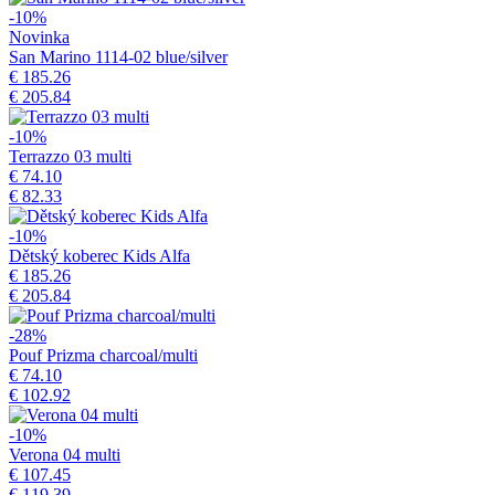
-10%
Novinka
San Marino 1114-02 blue/silver
€ 185.26
€ 205.84
-10%
Terrazzo 03 multi
€ 74.10
€ 82.33
-10%
Dětský koberec Kids Alfa
€ 185.26
€ 205.84
-28%
Pouf Prizma charcoal/multi
€ 74.10
€ 102.92
-10%
Verona 04 multi
€ 107.45
€ 119.39