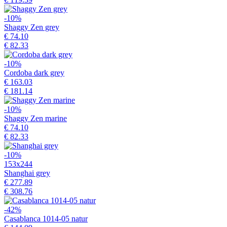
-10%
Shaggy Zen grey
€ 74.10
€ 82.33
-10%
Cordoba dark grey
€ 163.03
€ 181.14
-10%
Shaggy Zen marine
€ 74.10
€ 82.33
-10%
153x244
Shanghai grey
€ 277.89
€ 308.76
-42%
Casablanca 1014-05 natur