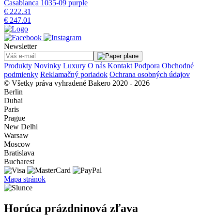
Casablanca 1035-09 purple
€ 222.31
€ 247.01
Newsletter
Produkty
Novinky
Luxury
O nás
Kontakt
Podpora
Obchodné
podmienky
Reklamačný poriadok
Ochrana osobných údajov
© Všetky práva vyhradené Bakero 2020 - 2026
Berlin
Dubai
Paris
Prague
New Delhi
Warsaw
Moscow
Bratislava
Bucharest
Mapa stránok
Horúca prázdninová zľava