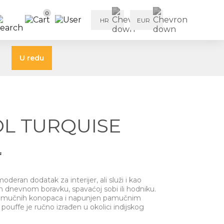
0
HR
EUR
U redu
L TURQUISE
f
oderan dodatak za interijer, ali služi i kao
m dnevnom boravku, spavaćoj sobi ili hodniku.
 pamučnih konopaca i napunjen pamučnim
pouffe je ručno izrađen u okolici indijskog