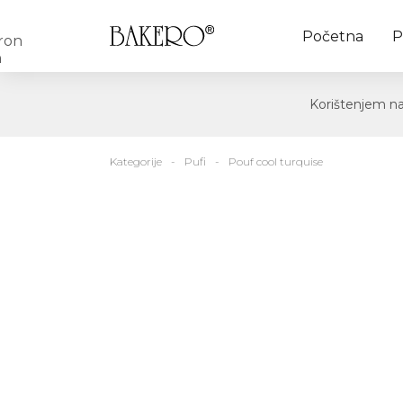
Početna
P
Korištenjem naš
Kategorije
Pufi
Pouf cool turquise