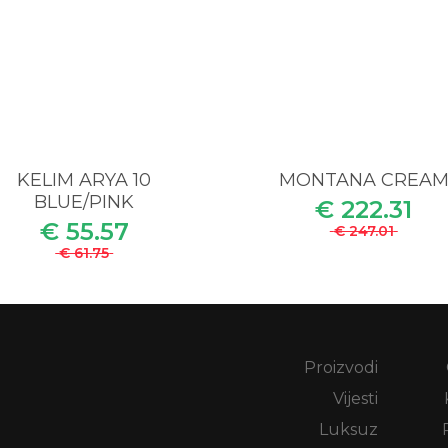
KELIM ARYA 10
MONTANA CREA
BLUE/PINK
€ 222.31
€ 55.57
€ 247.01
€ 61.75
Proizvodi
Vijesti
Luksuz