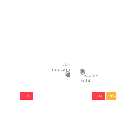
-10%
-10%
Nov