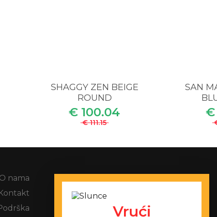
M
SHAGGY ZEN BEIGE
SAN MA
ROUND
BLU
€ 100.04
€
€ 111.15
O nama
Uvjeti i odredbe
Kontakt
Postupak za pritužbe
Vrući
Podrška
Zaštita osobnih podataka