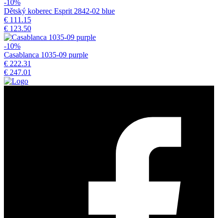
-10%
Dětský koberec Esprit 2842-02 blue
€ 111.15
€ 123.50
-10%
Casablanca 1035-09 purple
€ 222.31
€ 247.01