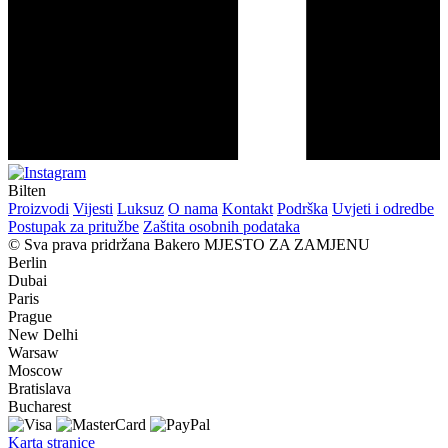
Bilten
Proizvodi
Vijesti
Luksuz
O nama
Kontakt
Podrška
Uvjeti i odredbe
Postupak za pritužbe
Zaštita osobnih podataka
© Sva prava pridržana Bakero
MJESTO ZA ZAMJENU
Berlin
Dubai
Paris
Prague
New Delhi
Warsaw
Moscow
Bratislava
Bucharest
Karta stranice