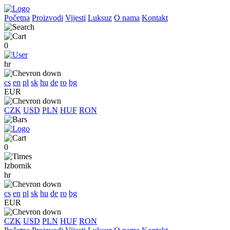
Početna
Proizvodi
Vijesti
Luksuz
O nama
Kontakt
0
hr
cs
en
pl
sk
hu
de
ro
bg
EUR
CZK
USD
PLN
HUF
RON
0
Izbornik
hr
cs
en
pl
sk
hu
de
ro
bg
EUR
CZK
USD
PLN
HUF
RON