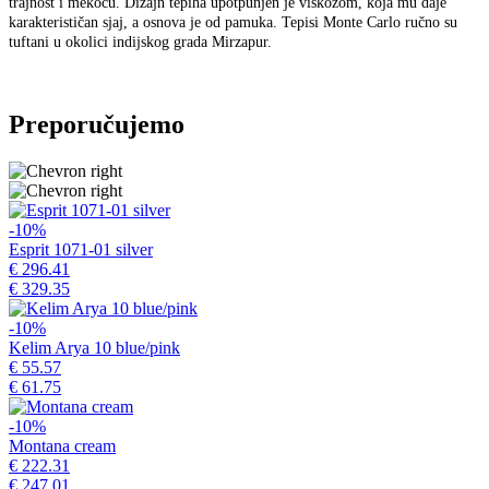
trajnost i mekoću. Dizajn tepiha upotpunjen je viskozom, koja mu daje
karakterističan sjaj, a osnova je od pamuka. Tepisi Monte Carlo ručno su
tuftani u okolici indijskog grada Mirzapur.
Preporučujemo
-10%
Esprit 1071-01 silver
€ 296.41
€ 329.35
-10%
Kelim Arya 10 blue/pink
€ 55.57
€ 61.75
-10%
Montana cream
€ 222.31
€ 247.01