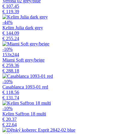
Verona 02 grey/blue
€ 107.45
€ 119.39
-44%
Kelim Julia dark grey
€ 144.09
€ 255.24
-10%
153x244
Miami Soft grey/beige
€ 259.36
€ 288.18
-10%
Casablanca 1093-01 red
€ 118.56
€ 131.74
-10%
Kelim Saffron 18 multi
€ 20.37
€ 22.64