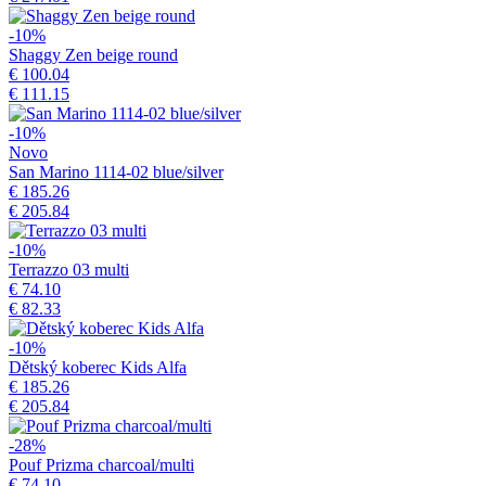
-10%
Shaggy Zen beige round
€ 100.04
€ 111.15
-10%
Novo
San Marino 1114-02 blue/silver
€ 185.26
€ 205.84
-10%
Terrazzo 03 multi
€ 74.10
€ 82.33
-10%
Dětský koberec Kids Alfa
€ 185.26
€ 205.84
-28%
Pouf Prizma charcoal/multi
€ 74.10