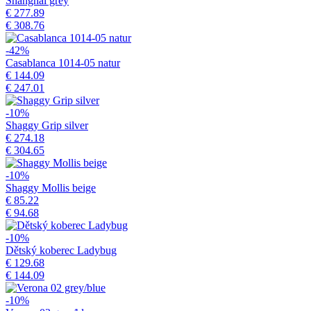
Shanghai grey
€ 277.89
€ 308.76
-42%
Casablanca 1014-05 natur
€ 144.09
€ 247.01
-10%
Shaggy Grip silver
€ 274.18
€ 304.65
-10%
Shaggy Mollis beige
€ 85.22
€ 94.68
-10%
Dětský koberec Ladybug
€ 129.68
€ 144.09
-10%