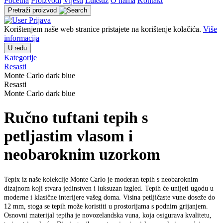
Početna
Proizvodi
Vijesti
Luksuz
O nama
Kontakt
Pretraži proizvod
Prijava
Korištenjem naše web stranice pristajete na korištenje kolačića.
Više
informacija
U redu
Kategorije
Resasti
Monte Carlo dark blue
Resasti
Monte Carlo dark blue
Ručno tuftani tepih s
petljastim vlasom i
neobaroknim uzorkom
Tepiх iz naše kolekcije Monte Carlo je moderan tepih s neobaroknim
dizajnom koji stvara jedinstven i luksuzan izgled. Tepih će unijeti ugodu u
moderne i klasične interijere vašeg doma. Visina petljičaste vune doseže do
12 mm, stoga se tepih može koristiti u prostorijama s podnim grijanjem.
Osnovni materijal tepiha je novozelandska vuna, koja osigurava kvalitetu,