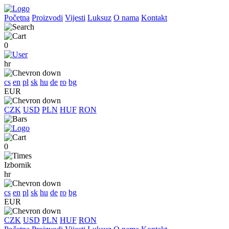
Početna
Proizvodi
Vijesti
Luksuz
O nama
Kontakt
0
hr
cs
en
pl
sk
hu
de
ro
bg
EUR
CZK
USD
PLN
HUF
RON
0
Izbornik
hr
cs
en
pl
sk
hu
de
ro
bg
EUR
CZK
USD
PLN
HUF
RON