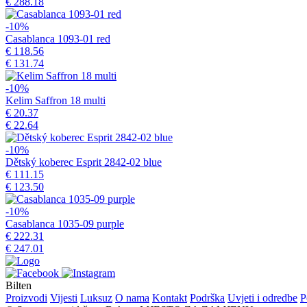
€ 288.18
-10%
Casablanca 1093-01 red
€ 118.56
€ 131.74
-10%
Kelim Saffron 18 multi
€ 20.37
€ 22.64
-10%
Dětský koberec Esprit 2842-02 blue
€ 111.15
€ 123.50
-10%
Casablanca 1035-09 purple
€ 222.31
€ 247.01
Bilten
Proizvodi
Vijesti
Luksuz
O nama
Kontakt
Podrška
Uvjeti i odredbe
P