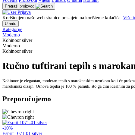
Početna
Proizvodi
Vijesti
Luksuz
O nama
Kontakt
Pretraži proizvod
Prijava
Korištenjem naše web stranice pristajete na korištenje kolačića.
Više i
U redu
Kategorije
Moderno
Kohinoor silver
Moderno
Kohinoor silver
Ručno tuftirani tepih s marok
Kohinoor je elegantan, moderan tepih s marokanskim uzorkom koji će prekrasno 
marokanski dizajn. Osnova tepiha je 100 % pamuk, što ga čini idealnim za pod
Preporučujemo
-10%
Esprit 1071-01 silver