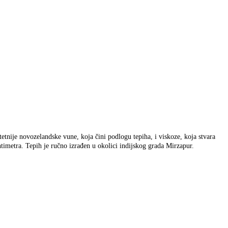
etnije novozelandske vune, koja čini podlogu tepiha, i viskoze, koja stvara
timetra. Tepih je ručno izrađen u okolici indijskog grada Mirzapur.