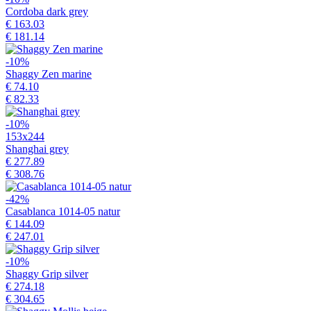
Cordoba dark grey
€ 163.03
€ 181.14
-10%
Shaggy Zen marine
€ 74.10
€ 82.33
-10%
153x244
Shanghai grey
€ 277.89
€ 308.76
-42%
Casablanca 1014-05 natur
€ 144.09
€ 247.01
-10%
Shaggy Grip silver
€ 274.18
€ 304.65