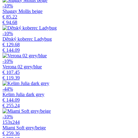
-10%
Shaggy Mollis beige
€ 85.22
€ 94.68
-10%
Dětský koberec Ladybug
€ 129.68
€ 144.09
-10%
Verona 02 grey/blue
€ 107.45
€ 119.39
-44%
Kelim Julia dark grey
€ 144.09
€ 255.24
-10%
153x244
Miami Soft grey/beige
€ 259.36