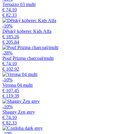
Terrazzo 03 multi
€ 74.10
€ 82.33
-10%
Dětský koberec Kids Alfa
€ 185.26
€ 205.84
-28%
Pouf Prizma charcoal/multi
€ 74.10
€ 102.92
-10%
Verona 04 multi
€ 107.45
€ 119.39
-10%
Shaggy Zen grey
€ 74.10
€ 82.33
-10%