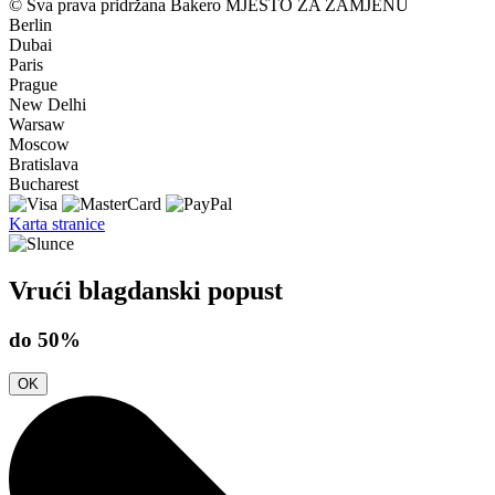
© Sva prava pridržana Bakero
MJESTO ZA ZAMJENU
Berlin
Dubai
Paris
Prague
New Delhi
Warsaw
Moscow
Bratislava
Bucharest
Karta stranice
Vrući blagdanski popust
do 50%
OK