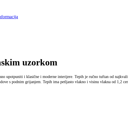
nformacija
anskim uzorkom
upotpuniti i klasične i moderne interijere. Tepih je ručno tuftan od najkvalit
ove s podnim grijanjem. Tepih ima petljasto vlakno i visinu vlakna od 1,2 cen