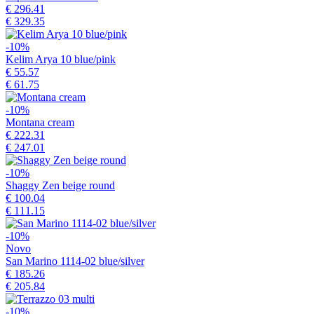
€ 296.41
€ 329.35
-10%
Kelim Arya 10 blue/pink
€ 55.57
€ 61.75
-10%
Montana cream
€ 222.31
€ 247.01
-10%
Shaggy Zen beige round
€ 100.04
€ 111.15
-10%
Novo
San Marino 1114-02 blue/silver
€ 185.26
€ 205.84
-10%