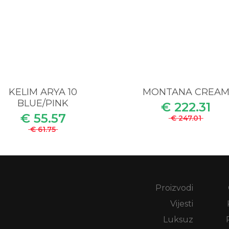
KELIM ARYA 10
MONTANA CREA
BLUE/PINK
€ 222.31
€ 55.57
€ 247.01
€ 61.75
Proizvodi
Vijesti
Luksuz