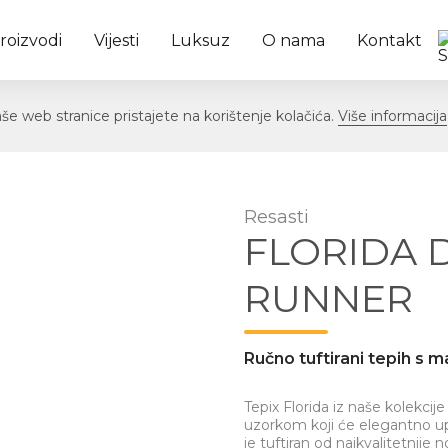
roizvodi
Vijesti
Luksuz
O nama
Kontakt
e web stranice pristajete na korištenje kolačića.
Više informacija
Resasti
FLORIDA 
RUNNER
Ručno tuftirani tepih s
Tepiх Florida iz naše kolekci
uzorkom koji će elegantno upo
je tuftiran od najkvalitetnij