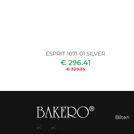
ESPRIT 1071-01 SILVER
€ 296.41
€ 329.35
Bilten