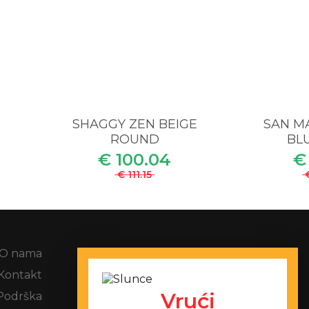
M
SHAGGY ZEN BEIGE
SAN MA
ROUND
BLU
€ 100.04
€
€ 111.15
O nama
Uvjeti i odredbe
Kontakt
Postupak za pritužbe
Vrući
Podrška
Zaštita osobnih podataka