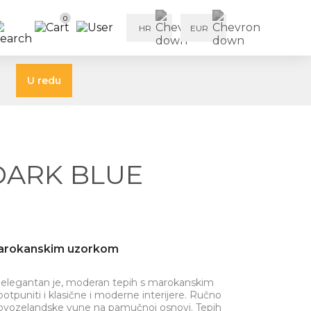
0
HR
EUR
U redu
DARK BLUE
 marokanskim uzorkom
je elegantan je, moderan tepih s marokanskim
tpuniti i klasične i moderne interijere. Ručno
e novozelandske vune na pamučnoj osnovi. Tepih