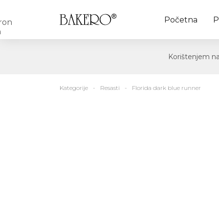
Početna
P
Korištenjem naš
Kategorije
Resasti
Florida dark blue runner