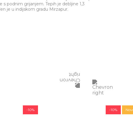
je s podnim grijanjem. Tepih je debljine 1,3
đen je u indijskom gradu Mirzapur.
-10%
-10%
Nov