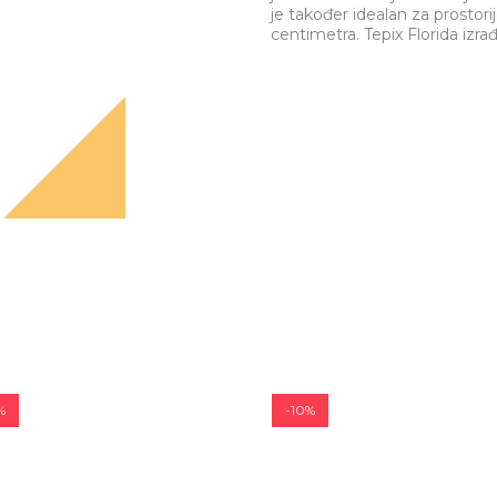
je također idealan za prostori
centimetra. Tepiх Florida izra
%
-10%