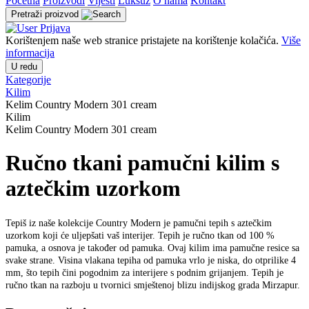
Početna
Proizvodi
Vijesti
Luksuz
O nama
Kontakt
Pretraži proizvod
Prijava
Korištenjem naše web stranice pristajete na korištenje kolačića.
Više
informacija
U redu
Kategorije
Kilim
Kelim Country Modern 301 cream
Kilim
Kelim Country Modern 301 cream
Ručno tkani pamučni kilim s
aztečkim uzorkom
Tepiš iz naše kolekcije Country Modern je pamučni tepih s aztečkim
uzorkom koji će uljepšati vaš interijer. Tepih je ručno tkan od 100 %
pamuka, a osnova je također od pamuka. Ovaj kilim ima pamučne resice sa
svake strane. Visina vlakana tepiha od pamuka vrlo je niska, do otprilike 4
mm, što tepih čini pogodnim za interijere s podnim grijanjem. Tepih je
ručno tkan na razboju u tvornici smještenoj blizu indijskog grada Mirzapur.