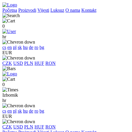
Početna
Proizvodi
Vijesti
Luksuz
O nama
Kontakt
0
hr
cs
en
pl
sk
hu
de
ro
bg
EUR
CZK
USD
PLN
HUF
RON
0
Izbornik
hr
cs
en
pl
sk
hu
de
ro
bg
EUR
CZK
USD
PLN
HUF
RON