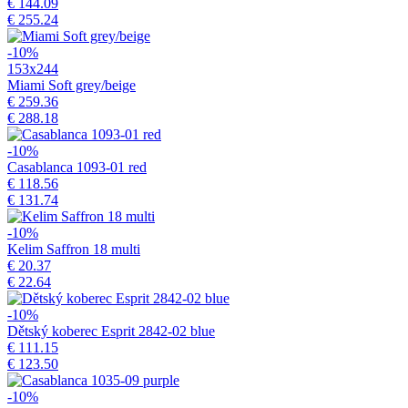
€ 144.09
€ 255.24
-10%
153x244
Miami Soft grey/beige
€ 259.36
€ 288.18
-10%
Casablanca 1093-01 red
€ 118.56
€ 131.74
-10%
Kelim Saffron 18 multi
€ 20.37
€ 22.64
-10%
Dětský koberec Esprit 2842-02 blue
€ 111.15
€ 123.50
-10%