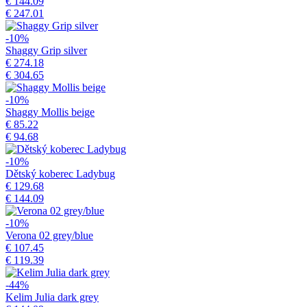
€ 144.09
€ 247.01
-10%
Shaggy Grip silver
€ 274.18
€ 304.65
-10%
Shaggy Mollis beige
€ 85.22
€ 94.68
-10%
Dětský koberec Ladybug
€ 129.68
€ 144.09
-10%
Verona 02 grey/blue
€ 107.45
€ 119.39
-44%
Kelim Julia dark grey