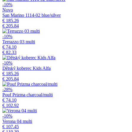
-10%
Novo
San Marino 1114-02 blue/silver
€ 185.26
€ 205.84
-10%
Terrazzo 03 multi
€ 74.10
€ 82.33
-10%
Dětský koberec Kids Alfa
€ 185.26
€ 205.84
-28%
Pouf Prizma charcoal/multi
€ 74.10
€ 102.92
-10%
Verona 04 multi
€ 107.45
€ 119.39