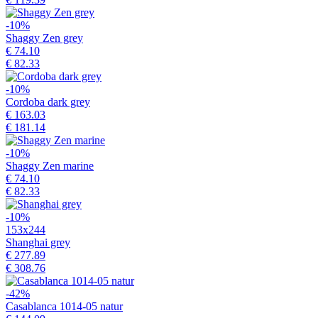
-10%
Shaggy Zen grey
€ 74.10
€ 82.33
-10%
Cordoba dark grey
€ 163.03
€ 181.14
-10%
Shaggy Zen marine
€ 74.10
€ 82.33
-10%
153x244
Shanghai grey
€ 277.89
€ 308.76
-42%
Casablanca 1014-05 natur