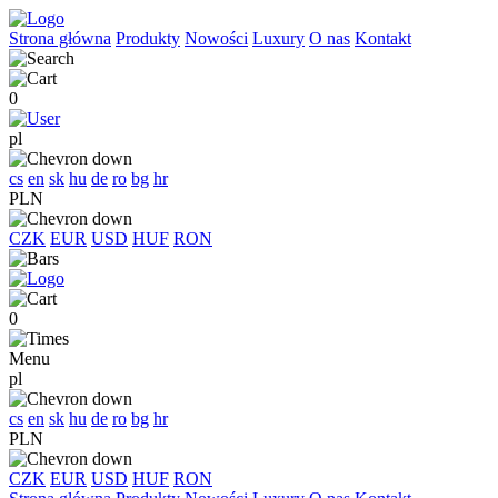
Strona główna
Produkty
Nowości
Luxury
O nas
Kontakt
0
pl
cs
en
sk
hu
de
ro
bg
hr
PLN
CZK
EUR
USD
HUF
RON
0
Menu
pl
cs
en
sk
hu
de
ro
bg
hr
PLN
CZK
EUR
USD
HUF
RON