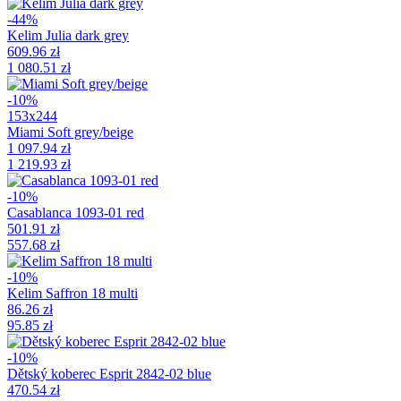
-44%
Kelim Julia dark grey
609.96 zł
1 080.51 zł
-10%
153x244
Miami Soft grey/beige
1 097.94 zł
1 219.93 zł
-10%
Casablanca 1093-01 red
501.91 zł
557.68 zł
-10%
Kelim Saffron 18 multi
86.26 zł
95.85 zł
-10%
Dětský koberec Esprit 2842-02 blue
470.54 zł