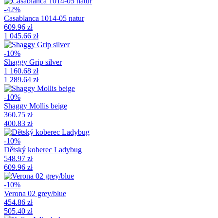
-42%
Casablanca 1014-05 natur
609.96 zł
1 045.66 zł
-10%
Shaggy Grip silver
1 160.68 zł
1 289.64 zł
-10%
Shaggy Mollis beige
360.75 zł
400.83 zł
-10%
Dětský koberec Ladybug
548.97 zł
609.96 zł
-10%
Verona 02 grey/blue
454.86 zł
505.40 zł