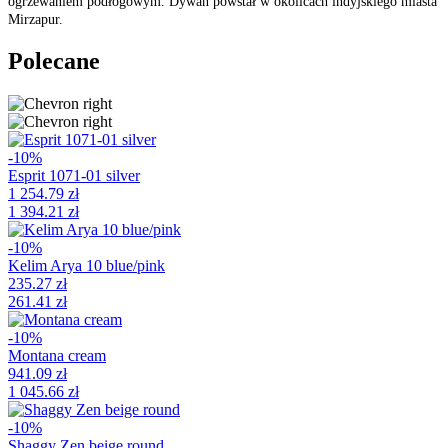
ogrzewaniem podłogowym. Dywan powstał w okolicach indyjskiego miasta
Mirzapur.
Polecane
-10%
Esprit 1071-01 silver
1 254.79 zł
1 394.21 zł
-10%
Kelim Arya 10 blue/pink
235.27 zł
261.41 zł
-10%
Montana cream
941.09 zł
1 045.66 zł
-10%
Shaggy Zen beige round