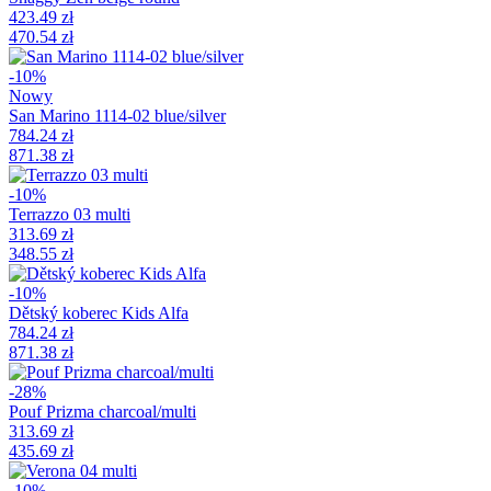
423.49 zł
470.54 zł
-10%
Nowy
San Marino 1114-02 blue/silver
784.24 zł
871.38 zł
-10%
Terrazzo 03 multi
313.69 zł
348.55 zł
-10%
Dětský koberec Kids Alfa
784.24 zł
871.38 zł
-28%
Pouf Prizma charcoal/multi
313.69 zł
435.69 zł
-10%