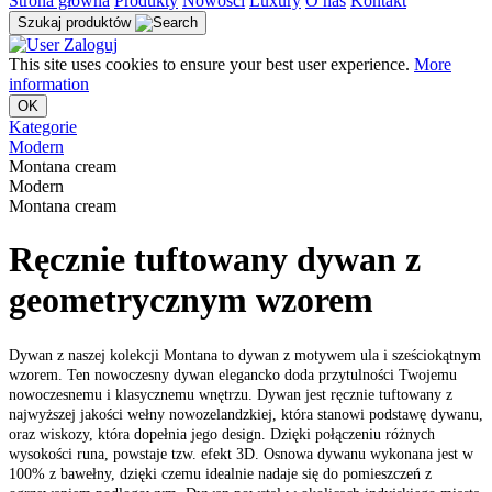
Strona główna
Produkty
Nowości
Luxury
O nas
Kontakt
Szukaj produktów
Zaloguj
This site uses cookies to ensure your best user experience.
More
information
OK
Kategorie
Modern
Montana cream
Modern
Montana cream
Ręcznie tuftowany dywan z
geometrycznym wzorem
Dywan z naszej kolekcji Montana to dywan z motywem ula i sześciokątnym
wzorem. Ten nowoczesny dywan elegancko doda przytulności Twojemu
nowoczesnemu i klasycznemu wnętrzu. Dywan jest ręcznie tuftowany z
najwyższej jakości wełny nowozelandzkiej, która stanowi podstawę dywanu,
oraz wiskozy, która dopełnia jego design. Dzięki połączeniu różnych
wysokości runa, powstaje tzw. efekt 3D. Osnowa dywanu wykonana jest w
100% z bawełny, dzięki czemu idealnie nadaje się do pomieszczeń z