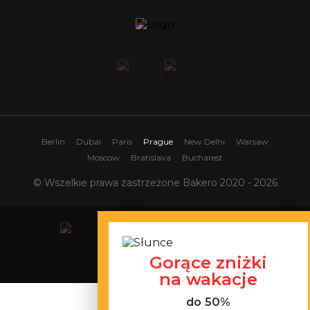
Berlin
Dubai
Paris
Prague
New Delhi
Warsaw
Moscow
Bratislava
Bucharest
© Wszelkie prawa zastrzeżone Bakero 2020 - 2026
Gorące zniżki
Mapa witryny
na wakacje
do 50%