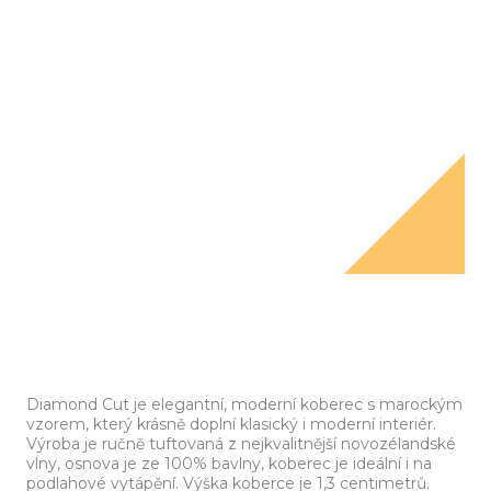
Diamond Cut je elegantní, moderní koberec s marockým
vzorem, který krásně doplní klasický i moderní interiér.
Výroba je ručně tuftovaná z nejkvalitnější novozélandské
vlny, osnova je ze 100% bavlny, koberec je ideální i na
podlahové vytápění. Výška koberce je 1,3 centimetrů.