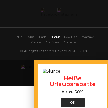
Berlin
Dubai
Paris
Prague
New Delhi
Warsaw
Moscow
Bratislava
Bucharest
© All rights reserved Bakero 2020 - 2026
Heiße
Site map
Urlaubsrabatte
bis zu 50%
OK