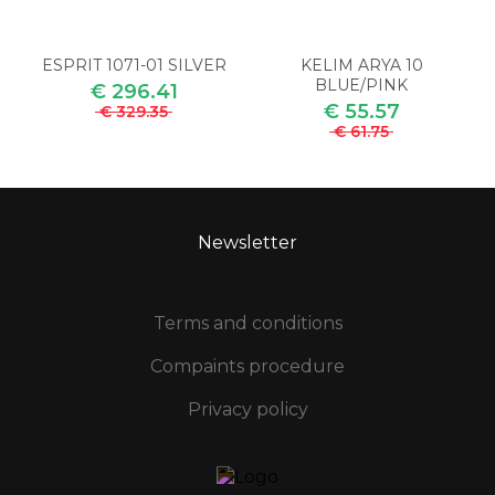
ESPRIT 1071-01 SILVER
KELIM ARYA 10
BLUE/PINK
€ 296.41
€ 55.57
€ 329.35
€ 61.75
Newsletter
Terms and conditions
Compaints procedure
Privacy policy