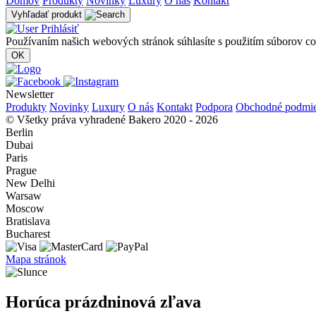
Domov
Produkty
Novinky
Luxury
O nás
Kontakt
Vyhľadať produkt
Prihlásiť
Používaním našich webových stránok súhlasíte s použitím súborov c
OK
Newsletter
Produkty
Novinky
Luxury
O nás
Kontakt
Podpora
Obchodné podmi
© Všetky práva vyhradené Bakero 2020 - 2026
Berlin
Dubai
Paris
Prague
New Delhi
Warsaw
Moscow
Bratislava
Bucharest
Mapa stránok
Horúca prázdninová zľava