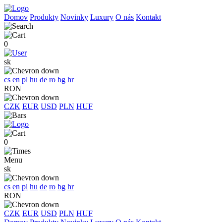
Domov
Produkty
Novinky
Luxury
O nás
Kontakt
0
sk
cs
en
pl
hu
de
ro
bg
hr
RON
CZK
EUR
USD
PLN
HUF
0
Menu
sk
cs
en
pl
hu
de
ro
bg
hr
RON
CZK
EUR
USD
PLN
HUF