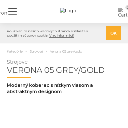
Používaním našich webových stránok súhlasíte s
OK
použitím súborov cookie.
Viac informácií
Kategórie
Strojové
Verona 05 grey/gold
Strojové
VERONA 05 GREY/GOLD
Moderný koberec s nízkym vlasom a
abstraktným designom