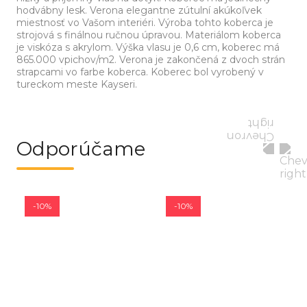
hodvábny lesk. Verona elegantne zútulní akúkoľvek
miestnosť vo Vašom interiéri. Výroba tohto koberca je
strojová s finálnou ručnou úpravou. Materiálom koberca
je viskóza s akrylom. Výška vlasu je 0,6 cm, koberec má
865.000 vpichov/m2. Verona je zakončená z dvoch strán
strapcami vo farbe koberca. Koberec bol vyrobený v
tureckom meste Kayseri.
Odporúčame
-10%
-10%