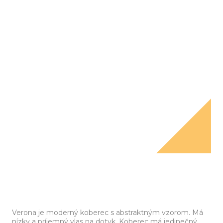
Verona je moderný koberec s abstraktným vzorom. Má
nízky a príjemný vlas na dotyk. Koberec má jedinečný