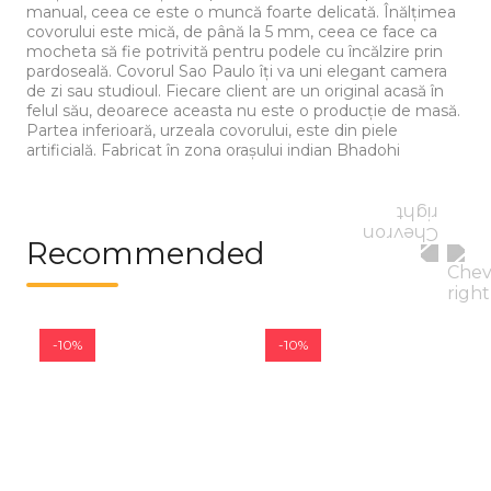
manual, ceea ce este o muncă foarte delicată. Înălțimea
covorului este mică, de până la 5 mm, ceea ce face ca
mocheta să fie potrivită pentru podele cu încălzire prin
pardoseală. Covorul Sao Paulo îți va uni elegant camera
de zi sau studioul. Fiecare client are un original acasă în
felul său, deoarece aceasta nu este o producție de masă.
Partea inferioară, urzeala covorului, este din piele
artificială. Fabricat în zona orașului indian Bhadohi
Recommended
-10%
-10%