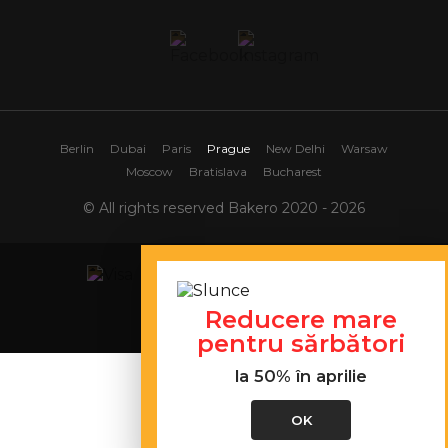
Berlin
Dubai
Paris
Prague
New Delhi
Warsaw
Moscow
Bratislava
Bucharest
© All rights reserved Bakero 2020 - 2026
Reducere mare
Site map
pentru sărbători
la 50% în aprilie
OK