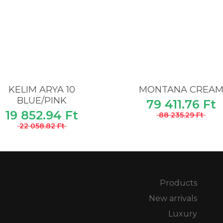
KELIM ARYA 10
MONTANA CREA
BLUE/PINK
79 411.76 Ft
19 852.94 Ft
88 235.29 Ft
22 058.82 Ft
Products
New arrivals
Luxury