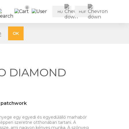
0
HU
HUF
n
OK
LO DIAMOND
r patchwork
zőnyege egy egyedi és egyedülálló marhabőr
ppen szeretne otthonában tartani. A
 össze, ami nagyon kényes munka. A szőnyeg