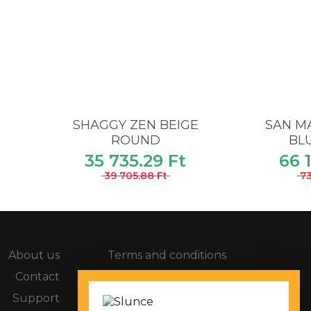
M
SHAGGY ZEN BEIGE
SAN MA
ROUND
BLU
35 735.29 Ft
66 
39 705.88 Ft
73
About us
Terms and conditions
Contact
Compaints procedure
Support
Privacy policy