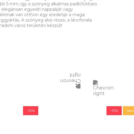
ebb 5 mm, így a szőnyeg alkalmas padlófűtéses
 elegánsan egyesíti nappaliját vagy
árlónak van otthon egy eredetije a maga
gyártás. A szőnyeg alsó része, a láncfonala
hadohi város területén készült
-10%
-10%
Ne