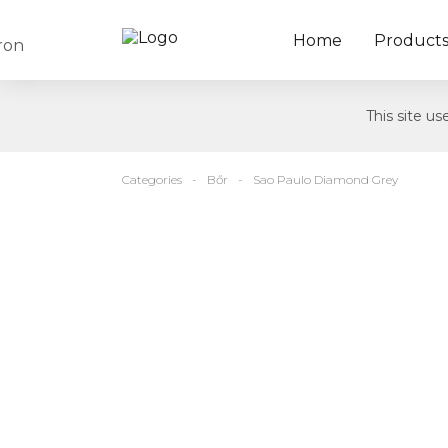
Home
Product
This site u
Categories
Bőr
Sao Paulo Diamond Grey