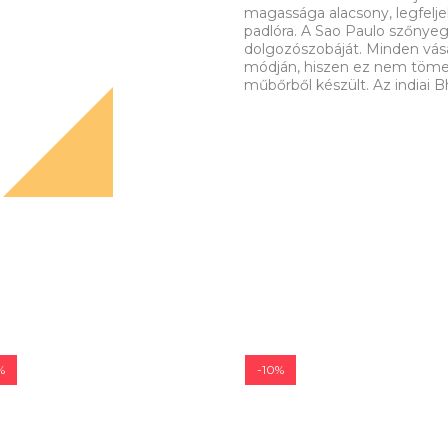
magassága alacsony, legfelj
padlóra. A Sao Paulo szőnyeg
dolgozószobáját. Minden vás
módján, hiszen ez nem tömeg
műbőrből készült. Az indiai B
%
-10%