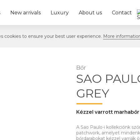
s
New arrivals
Luxury
About us
Contact
ses cookies to ensure your best user experience.
More informatio
Bőr
SAO PAU
GREY
Kézzel varrott marhabő
A Sao Paulo-i kollekciónk s
patchwork, amelyet mindenké
bőrdarabokat kézzel varrják