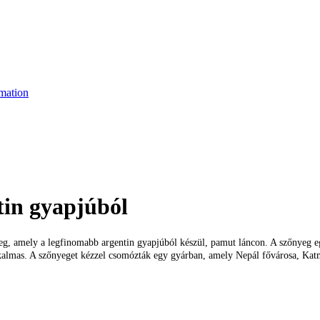
mation
tin gyapjúból
, amely a legfinomabb argentin gyapjúból készül, pamut láncon. A szőnyeg egy
alkalmas. A szőnyeget kézzel csomózták egy gyárban, amely Nepál fővárosa, Kat