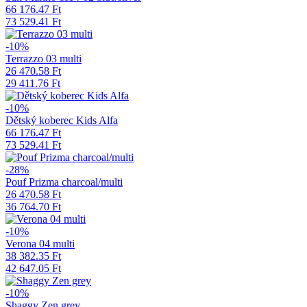
66 176.47 Ft
73 529.41 Ft
-10%
Terrazzo 03 multi
26 470.58 Ft
29 411.76 Ft
-10%
Dětský koberec Kids Alfa
66 176.47 Ft
73 529.41 Ft
-28%
Pouf Prizma charcoal/multi
26 470.58 Ft
36 764.70 Ft
-10%
Verona 04 multi
38 382.35 Ft
42 647.05 Ft
-10%
Shaggy Zen grey