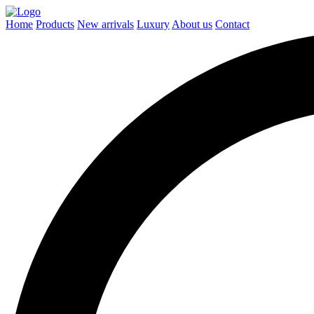
Home
Products
New arrivals
Luxury
About us
Contact