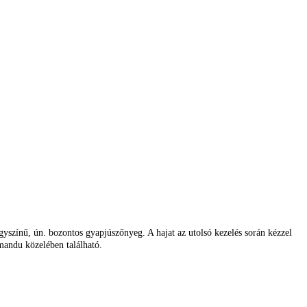
színű, ún. bozontos gyapjúszőnyeg. A hajat az utolsó kezelés során kézzel
mandu közelében található.