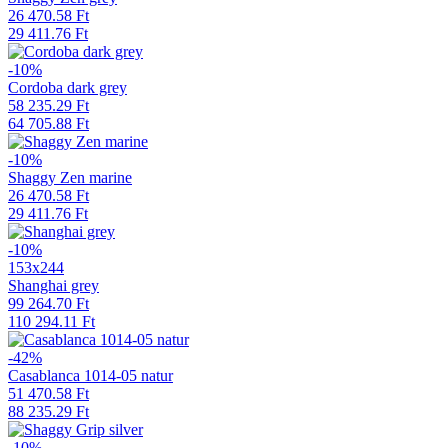
26 470.58 Ft
29 411.76 Ft
-10%
Cordoba dark grey
58 235.29 Ft
64 705.88 Ft
-10%
Shaggy Zen marine
26 470.58 Ft
29 411.76 Ft
-10%
153x244
Shanghai grey
99 264.70 Ft
110 294.11 Ft
-42%
Casablanca 1014-05 natur
51 470.58 Ft
88 235.29 Ft
-10%