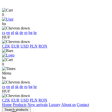
0
hu
cs
en
pl
sk
de
ro
bg
hr
HUF
CZK
EUR
USD
PLN
RON
0
Menu
hu
cs
en
pl
sk
de
ro
bg
hr
HUF
CZK
EUR
USD
PLN
RON
Home
Products
New arrivals
Luxury
About us
Contact
Search products