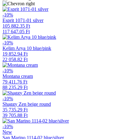
-10%
Esprit 1071-01 silver
105 882.35 Ft
117 647.05 Ft
-10%
Kelim Arya 10 blue/pink
19 852.94 Ft
22 058.82 Ft
-10%
Montana cream
79 411.76 Ft
88 235.29 Ft
-10%
Shaggy Zen beige round
35 735.29 Ft
39 705.88 Ft
-10%
New
San Marino 1114-02 blue/silver