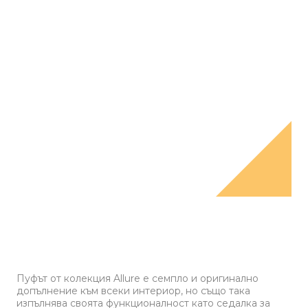
Пуфът от колекция Allure е семпло и оригинално
допълнение към всеки интериор, но също така
изпълнява своята функционалност като седалка за