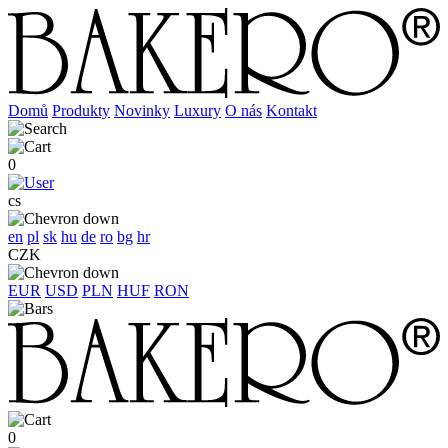
Domů
Produkty
Novinky
Luxury
O nás
Kontakt
0
cs
en
pl
sk
hu
de
ro
bg
hr
CZK
EUR
USD
PLN
HUF
RON
0