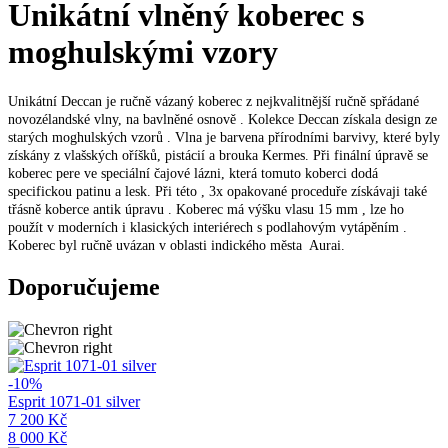
Unikátní vlněný koberec s
moghulskými vzory
Unikátní Deccan je ručně vázaný koberec z nejkvalitnější ručně spřádané
novozélandské vlny, na bavlněné osnově . Kolekce Deccan získala design ze
starých moghulských vzorů . Vlna je barvena přírodními barvivy, které byly
získány z vlašských oříšků, pistácií a brouka Kermes. Při finální úpravě se
koberec pere ve speciální čajové lázni, která tomuto koberci dodá
specifickou patinu a lesk. Při této , 3x opakované proceduře získávaji také
třásně koberce antik úpravu . Koberec má výšku vlasu 15 mm , lze ho
použít v moderních i klasických interiérech s podlahovým vytápěním .
Koberec byl ručně uvázan v oblasti indického města Aurai.
Doporučujeme
-10%
Esprit 1071-01 silver
7 200 Kč
8 000 Kč