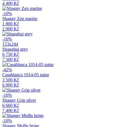
4 400 Kč
-10%
Shaggy Zen marine
1 800 Kč
2 000 Kč
-10%
153x244
Shanghai grey
6 750 Kč
7 500 Kč
-42%
Casablanca 1014-05 natur
3 500 Kč
6 000 Kč
-10%
Shaggy Grip silver
6 660 Kč
7 400 Kč
-10%
Shaggy Mollis beige