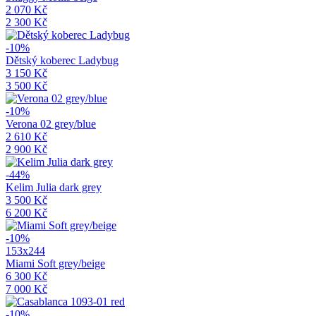
2 070 Kč
2 300 Kč
-10%
Dětský koberec Ladybug
3 150 Kč
3 500 Kč
-10%
Verona 02 grey/blue
2 610 Kč
2 900 Kč
-44%
Kelim Julia dark grey
3 500 Kč
6 200 Kč
-10%
153x244
Miami Soft grey/beige
6 300 Kč
7 000 Kč
-10%