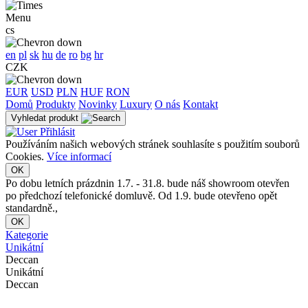
Menu
cs
en
pl
sk
hu
de
ro
bg
hr
CZK
EUR
USD
PLN
HUF
RON
Domů
Produkty
Novinky
Luxury
O nás
Kontakt
Vyhledat produkt
Přihlásit
Používáním našich webových stránek souhlasíte s použitím souborů
Cookies.
Více informací
OK
Po dobu letních prázdnin 1.7. - 31.8. bude náš showroom otevřen
po předchozí telefonické domluvě. Od 1.9. bude otevřeno opět
standardně.,
OK
Kategorie
Unikátní
Deccan
Unikátní
Deccan