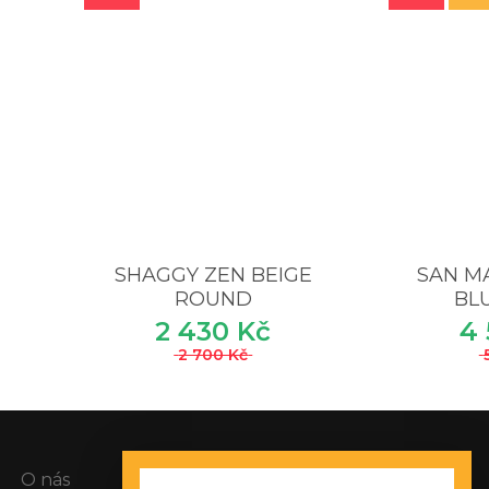
M
SHAGGY ZEN BEIGE
SAN MA
ROUND
BLU
2 430 Kč
4 
2 700 Kč
O nás
Obchodní podmínky