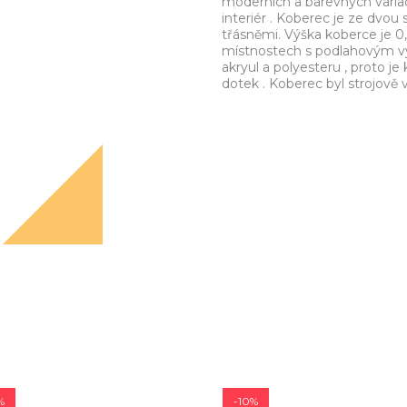
moderních a barevných variac
interiér . Koberec je ze dvou
třásněmi. Výška koberce je 0,
místnostech s podlahovým v
akryul a polyesteru , proto j
dotek . Koberec byl strojov
%
-10%