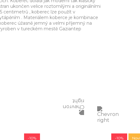
ích. Koberec doladí jak moderní tak klasický
 stran ukončen velice roztomilými a originálními
5 centimetrů , koberec lze použít v
ytápěním . Materiálem koberce je kombinace
e koberec úžasně jemný a velmi příjemný na
ě vyroben v tureckém mestě Gaziantep
-10%
-10%
Nov