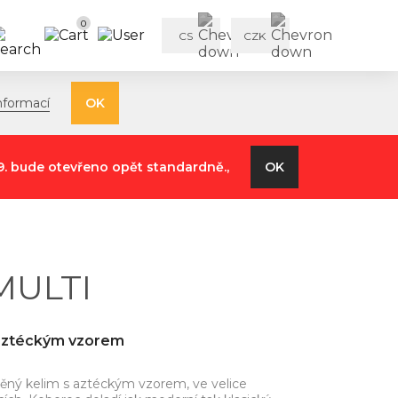
0
CS
CZK
nformací
OK
9. bude otevřeno opět standardně.,
OK
MULTI
s aztéckým vzorem
těný kelim s aztéckým vzorem, ve velice