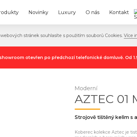
rodukty
Novinky
Luxury
O nás
Kontakt
webových stránek souhlasíte s použitím souborů Cookies.
Více i
áš showroom otevřen po předchozí telefonické domluvě. Od 1.
Moderní
AZTEC 01 
Strojově tištěný kelim 
Koberec kolekce Aztec je tis